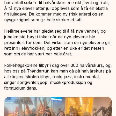
har antall søkere til halvårskursene økt jevnt og trutt,
Å få nye elever etter jul oppleves som å få en ekstra
fin julegave. De kommer med ny frisk energi og en
nysgjerrighet som gir hele skolen et løft.
Helårselevene har gledet seg til å få nye venner, og
jubelen sto høyt i taket når de nye elevene ble
presentert for dem. Det virker som de nye elevene glir
rett inn i elevflokken, og etter en uke er det nesten
som om de har vært her hele året.
Folkehøgskolene tilbyr i dag over 300 halvårskurs, og
hos oss på Trøndertun kan man gå på halvårskurs på
alle linjene skolen tilbyr, rock, jazz, instrumental,
singer songwriter/pop, musikkproduksjon og
forstudium dans.