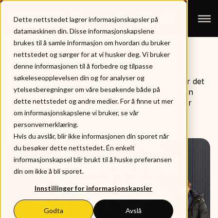
Dette nettstedet lagrer informasjonskapsler på
datamaskinen din. Disse informasjonskapslene
brukes til å samle informasjon om hvordan du bruker
nettstedet og sørger for at vi husker deg. Vi bruker
Vi har fått 8 nye elever etter jul!
denne informasjonen til å forbedre og tilpasse
søkeleseopplevelsen din og for analyser og
Årets søkertall til halvårskurs i folkehøgkolene er det
ytelsesberegninger om våre besøkende både på
høyeste på 30 år på landsbasis, og på Trøndertun
dette nettstedet og andre medier. For å finne ut mer
nyter vi også godt av det. Vi har fått 8 nye venner
etter nyttår.
om informasjonskapslene vi bruker, se vår
personvernerklæring.
Hvis du avslår, blir ikke informasjonen din sporet når
du besøker dette nettstedet. Én enkelt
informasjonskapsel blir brukt til å huske preferansen
din om ikke å bli sporet.
Innstillinger for informasjonskapsler
Godta
Avslå