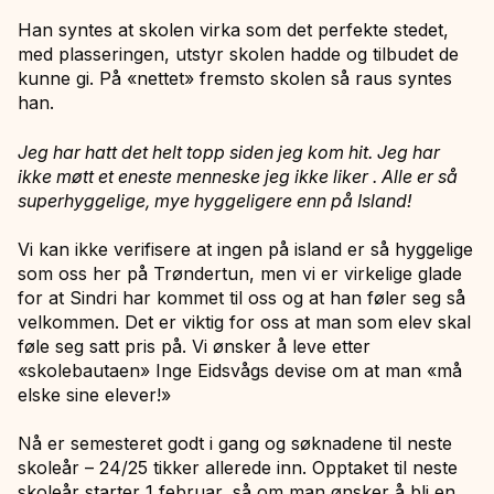
Han syntes at skolen virka som det perfekte stedet,
med plasseringen, utstyr skolen hadde og tilbudet de
kunne gi. På «nettet» fremsto skolen så raus syntes
han.
Jeg har hatt det helt topp siden jeg kom hit. Jeg har
ikke møtt et eneste menneske jeg ikke liker . Alle er så
superhyggelige, mye hyggeligere enn på Island!
Vi kan ikke verifisere at ingen på island er så hyggelige
som oss her på Trøndertun, men vi er virkelige glade
for at Sindri har kommet til oss og at han føler seg så
velkommen. Det er viktig for oss at man som elev skal
føle seg satt pris på. Vi ønsker å leve etter
«skolebautaen» Inge Eidsvågs devise om at man «må
elske sine elever!»
Nå er semesteret godt i gang og søknadene til neste
skoleår – 24/25 tikker allerede inn. Opptaket til neste
skoleår starter 1 februar, så om man ønsker å bli en