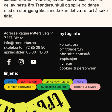
del av neste års Trøndertunkull og spille og danse
med en stor gjeng likesinnede kan det være lurt å søke
tidlig.
Adresse:Ragna Rytters veg 14,
nyttig info
7227 Gimse
info@trondertun.no
kontakt oss
skolekontor: 72 85 39 50
om trøndertun
åpningstider: 08:00 - 15:00
ofte stilte spørsmål
inspirasjon
nyheter
cookies & personvern
linjene:
jazz
instrumental
dans forstudium
rock
singer songwriter
musikkproduksjon
dans four styles