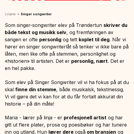
Linjene
->
Singer songwriter
Som singer-songwriter
elev på Trøndertun
skriver du
både tekst og musikk selv
, og fremføringen av
sangen er ofte
personlig
og tett
koplet til deg
. Når vi
hører en singer songwriterlåt så tenker vi ikke bare på
låten, men like ofte på stemmen, personlighet og
«historien» til artisten. Det er
personlig, nært
. Det er
en hel pakke.
Som elev på Singer Songwriter vil vi ha fokus på at du
skal
finne din stemme
, både musikalsk, tekstmessig.
Vi vil gjøre det vi kan for at du får fortalt akkurat din
historie – på din måte!
Maria - lærer på linja - er
profesjonell artist
og har
gitt ut flere plater, prosa og poesibøker og har tunere
inn og utland. Hun
lærer dere
også
om bransjen
og