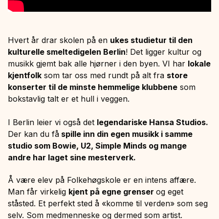
Hvert år drar skolen på en
ukes studietur til den
kulturelle smeltedigelen Berlin
! Det ligger kultur og
musikk gjemt bak alle hjørner i den byen. VI har
lokale
kjentfolk
som tar oss med rundt på alt fra
store
konserter til de minste hemmelige klubbene
som
bokstavlig talt er et hull i veggen.
I Berlin leier vi også det
legendariske Hansa Studios.
Der kan du få
spille inn din egen musikk i samme
studio som Bowie, U2, Simple Minds og mange
andre har laget sine mesterverk.
Å være elev på Folkehøgskole er en intens affære.
Man får virkelig
kjent på egne grenser
og eget
ståsted. Et perfekt sted å «komme til verden» som seg
selv. Som medmenneske og dermed som artist.