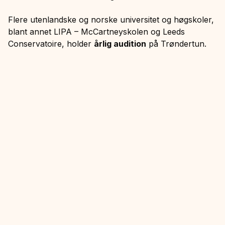
Flere utenlandske og norske universitet og høgskoler,
blant annet LIPA – McCartneyskolen og Leeds
Conservatoire, holder
årlig audition
på Trøndertun.
Søk nå
I tillegg til ordinært pensum, har vi et bredt og
inspirerende utvalg av
valgfag
som gir mulighet til å
fordype deg i musikken – og utforske helt nye sider av
seg selv.
Se Valgfag